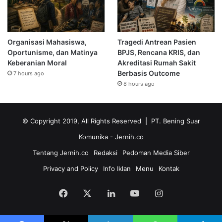
Organisasi Mahasiswa,
Tragedi Antrean Pasien
Oportunisme, dan Matinya
BPJS, Rencana KRIS, dan
Keberanian Moral
Akreditasi Rumah Sakit
Berbasis Outcome
7 hours ago
8 hours ago
© Copyright 2019, All Rights Reserved | PT. Bening Suar
Komunika
- Jernih.co
Tentang Jernih.co
Redaksi
Pedoman Media Siber
Privacy and Policy
Info Iklan
Menu
Kontak
Facebook
X
LinkedIn
YouTube
Instagram