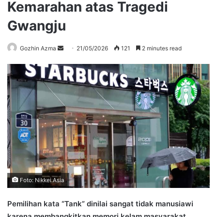
Kemarahan atas Tragedi
Gwangju
Send
Gozhin Azma
21/05/2026
121
2 minutes read
an
email
Foto: Nikkei Asia
Pemilihan kata “Tank” dinilai sangat tidak manusiawi
karena membangkitkan memori kelam masyarakat