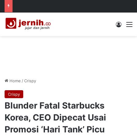
Log In
M
Home
/
Crispy
Crispy
Blunder Fatal Starbucks
Korea, CEO Dipecat Usai
Promosi ‘Hari Tank’ Picu