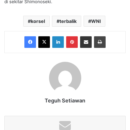
di sekitar Shimonoseki.
korsel
terbalik
WNI
Facebook
X
LinkedIn
Pinterest
Share via Email
Print
Teguh Setiawan