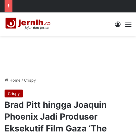
Log In
M
Home
/
Crispy
Crispy
Brad Pitt hingga Joaquin
Phoenix Jadi Produser
Eksekutif Film Gaza ‘The