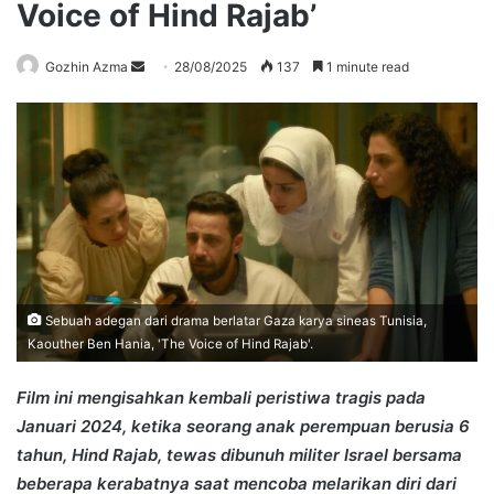
Voice of Hind Rajab’
Send
Gozhin Azma
28/08/2025
137
1 minute read
an
email
Sebuah adegan dari drama berlatar Gaza karya sineas Tunisia,
Kaouther Ben Hania, 'The Voice of Hind Rajab'.
Film ini mengisahkan kembali peristiwa tragis pada
Januari 2024, ketika seorang anak perempuan berusia 6
tahun, Hind Rajab, tewas dibunuh militer Israel bersama
beberapa kerabatnya saat mencoba melarikan diri dari