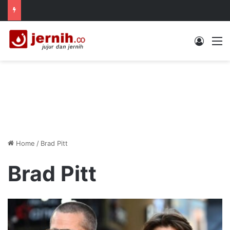
Log In
M
Home
/
Brad Pitt
Brad Pitt