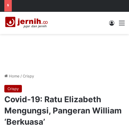
Log In
M
Home
/
Crispy
Crispy
Covid-19: Ratu Elizabeth
Mengungsi, Pangeran William
‘Berkuasa’