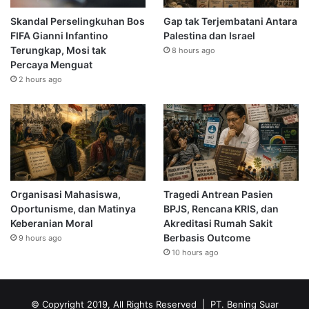
Skandal Perselingkuhan Bos
Gap tak Terjembatani Antara
FIFA Gianni Infantino
Palestina dan Israel
Terungkap, Mosi tak
8 hours ago
Percaya Menguat
2 hours ago
Organisasi Mahasiswa,
Tragedi Antrean Pasien
Oportunisme, dan Matinya
BPJS, Rencana KRIS, dan
Keberanian Moral
Akreditasi Rumah Sakit
Berbasis Outcome
9 hours ago
10 hours ago
© Copyright 2019, All Rights Reserved | PT. Bening Suar