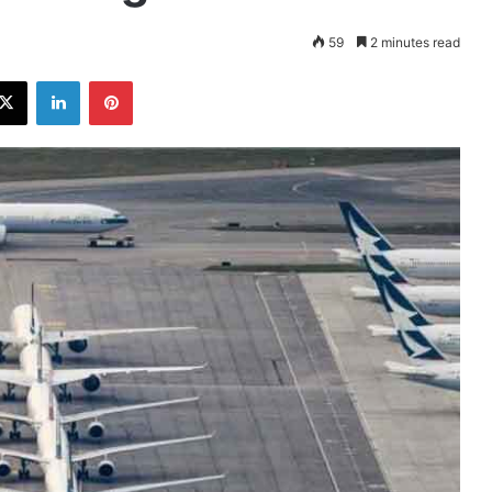
59
2 minutes read
ebook
X
LinkedIn
Pinterest