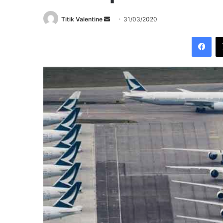
Send
Titik Valentine
31/03/2020
an
Fac
email