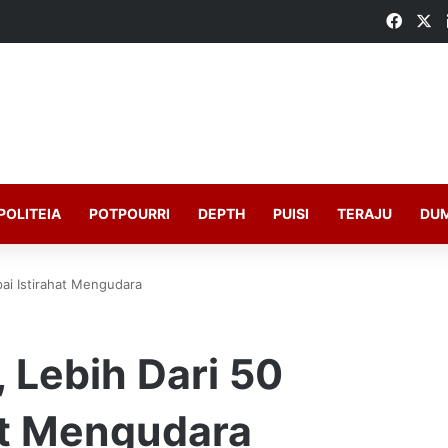
Faceb
X
POLITEIA
POTPOURRI
DEPTH
PUISI
TERAJU
DU
ai Istirahat Mengudara
 Lebih Dari 50
at Mengudara