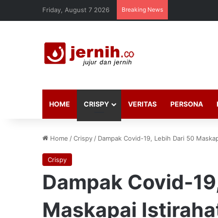
Friday, August 7 2026
Breaking News
HOME
CRISPY
VERITAS
PERSONA
Home
/
Crispy
/
Dampak Covid-19, Lebih Dari 50 Maskap
Crispy
Dampak Covid-19,
Maskapai Istirah