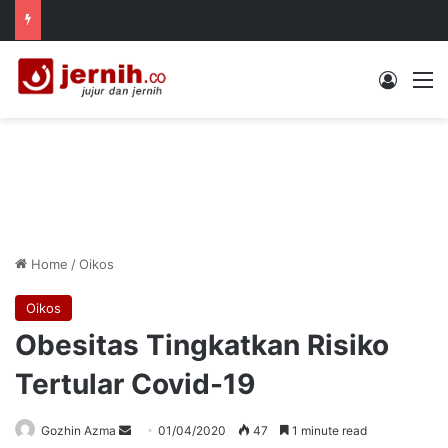
Log In
M
Home
/
Oikos
Oikos
Obesitas Tingkatkan Risiko
Tertular Covid-19
Send
Gozhin Azma
01/04/2020
47
1 minute read