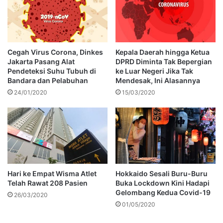
Cegah Virus Corona, Dinkes
Kepala Daerah hingga Ketua
Jakarta Pasang Alat
DPRD Diminta Tak Bepergian
Pendeteksi Suhu Tubuh di
ke Luar Negeri Jika Tak
Bandara dan Pelabuhan
Mendesak, Ini Alasannya
24/01/2020
15/03/2020
Hari ke Empat Wisma Atlet
Hokkaido Sesali Buru-Buru
Telah Rawat 208 Pasien
Buka Lockdown Kini Hadapi
Gelombang Kedua Covid-19
26/03/2020
01/05/2020