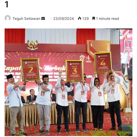
1
Send
Teguh Setiawan
23/09/2024
139
1 minute read
an
email