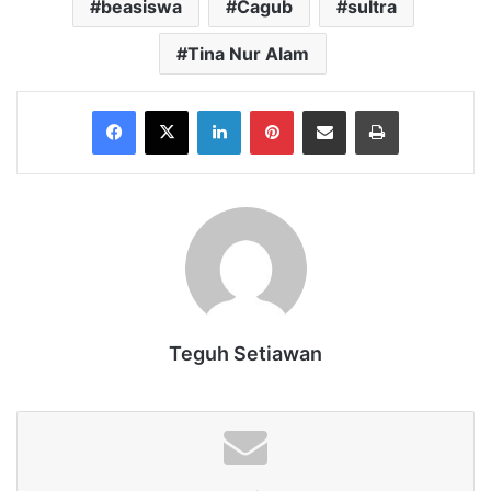
beasiswa
Cagub
sultra
Tina Nur Alam
Facebook
X
LinkedIn
Pinterest
Share via Email
Print
Teguh Setiawan