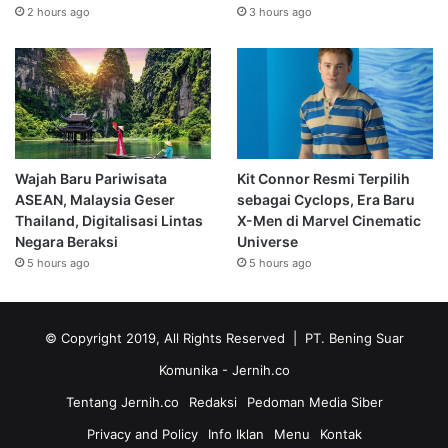
2 hours ago
3 hours ago
Wajah Baru Pariwisata
Kit Connor Resmi Terpilih
ASEAN, Malaysia Geser
sebagai Cyclops, Era Baru
Thailand, Digitalisasi Lintas
X-Men di Marvel Cinematic
Negara Beraksi
Universe
5 hours ago
5 hours ago
© Copyright 2019, All Rights Reserved | PT. Bening Suar
Komunika
- Jernih.co
Tentang Jernih.co
Redaksi
Pedoman Media Siber
Privacy and Policy
Info Iklan
Menu
Kontak