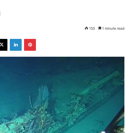
a
155
1 minute read
ebook
X
LinkedIn
Pinterest