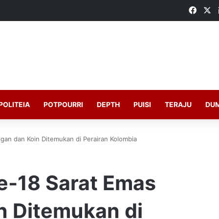
Faceb
X
POLITEIA
POTPOURRI
DEPTH
PUISI
TERAJU
DU
gan dan Koin Ditemukan di Perairan Kolombia
e-18 Sarat Emas
n Ditemukan di