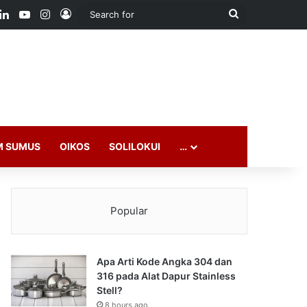
ook
LinkedIn
YouTube
Instagram
Log In
Search
for
M SUMUS
OIKOS
SOLILOKUI
…
Popular
Apa Arti Kode Angka 304 dan
316 pada Alat Dapur Stainless
Stell?
8 hours ago