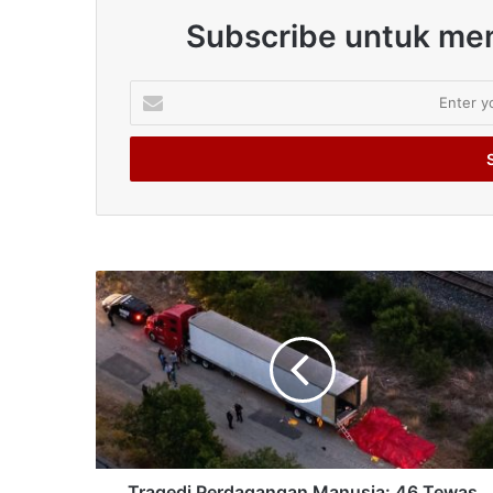
Subscribe untuk men
Enter
your
Email
address
Tragedi Perdagangan Manusia: 46 Tewas