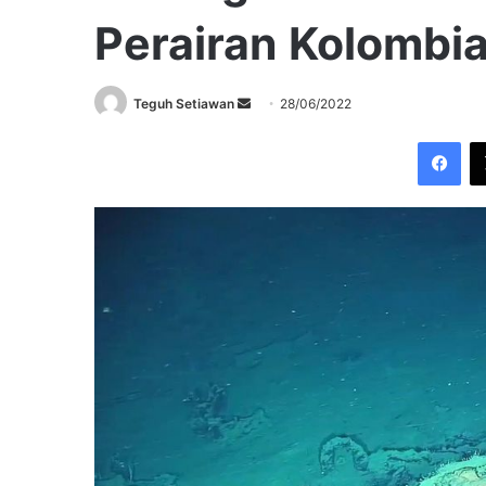
Perairan Kolombi
Send
Teguh Setiawan
28/06/2022
an
Fac
email