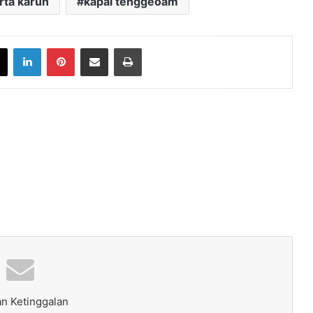
rta karun
kapal tenggeoam
book
X
LinkedIn
Pinterest
Share via Email
Print
n Ketinggalan