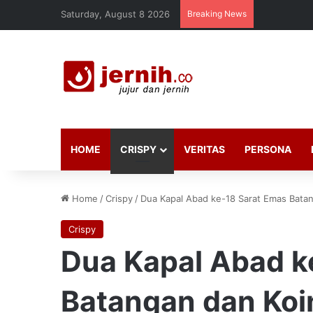
Saturday, August 8 2026
Breaking News
HOME
CRISPY
VERITAS
PERSONA
Home
/
Crispy
/
Dua Kapal Abad ke-18 Sarat Emas Batan
Crispy
Dua Kapal Abad k
Batangan dan Koi