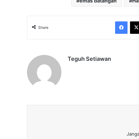
emas batangan
Ha
Face
Share
Teguh Setiawan
Janga