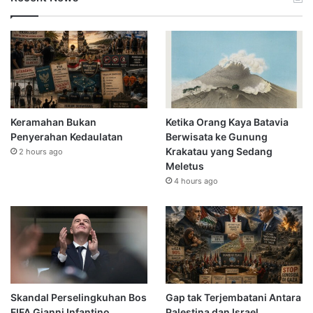
Keramahan Bukan
Ketika Orang Kaya Batavia
Penyerahan Kedaulatan
Berwisata ke Gunung
Krakatau yang Sedang
2 hours ago
Meletus
4 hours ago
Skandal Perselingkuhan Bos
Gap tak Terjembatani Antara
FIFA Gianni Infantino
Palestina dan Israel