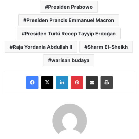
Presiden Prabowo
Presiden Prancis Emmanuel Macron
Presiden Turki Recep Tayyip Erdoğan
Raja Yordania Abdullah II
Sharm El-Sheikh
warisan budaya
Facebook
X
LinkedIn
Pinterest
Share via Email
Print