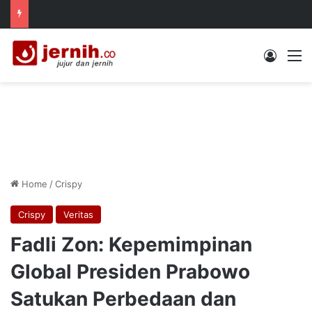
Log In
M
Home
/
Crispy
Crispy
Veritas
Fadli Zon: Kepemimpinan
Global Presiden Prabowo
Satukan Perbedaan dan