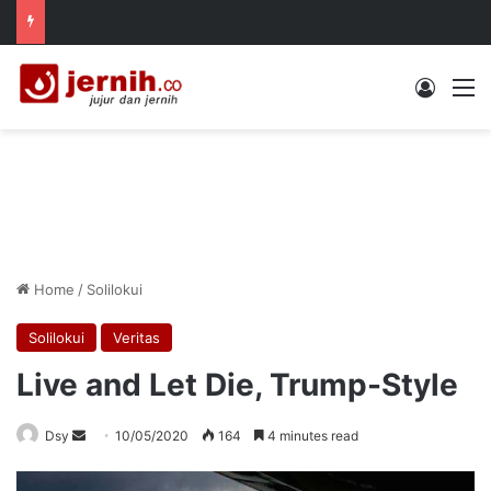
Log In
M
Home
/
Solilokui
Solilokui
Veritas
Live and Let Die, Trump-Style
Send
Dsy
10/05/2020
164
4 minutes read
an
email