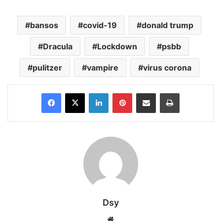
bansos
covid-19
donald trump
Dracula
Lockdown
psbb
pulitzer
vampire
virus corona
Facebook
X
LinkedIn
Pinterest
Share via Email
Print
Dsy
Website