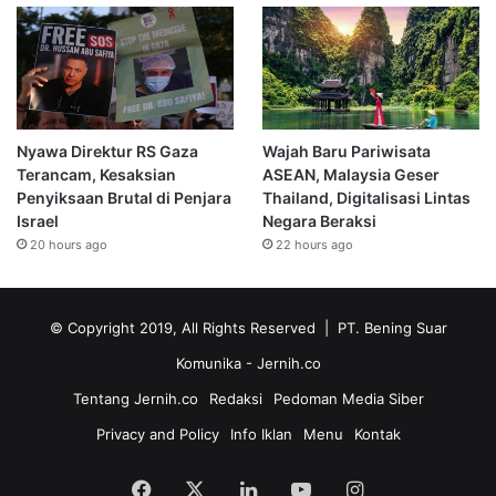
Nyawa Direktur RS Gaza
Wajah Baru Pariwisata
Terancam, Kesaksian
ASEAN, Malaysia Geser
Penyiksaan Brutal di Penjara
Thailand, Digitalisasi Lintas
Israel
Negara Beraksi
20 hours ago
22 hours ago
© Copyright 2019, All Rights Reserved | PT. Bening Suar
Komunika
- Jernih.co
Tentang Jernih.co
Redaksi
Pedoman Media Siber
Privacy and Policy
Info Iklan
Menu
Kontak
Facebook
X
LinkedIn
YouTube
Instagram