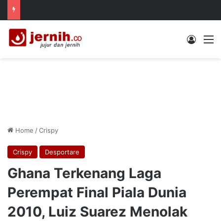
Log In
M
Home
/
Crispy
Crispy
Desportare
Ghana Terkenang Laga
Perempat Final Piala Dunia
2010, Luiz Suarez Menolak