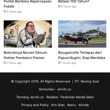
Politik Bertemu Kepercayaan
Betawi 100 Tahun?
Publik
6 hours ago
6 hours ago
Bobroknya Nurani Oknum
Bougainville Terlepas dari
Dokter Pembenci Pasien
Papua Nugini, Siap Merdeka
7 hours ago
7 hours ago
© Copyright 2019, All Rights Reserved | PT. Bening Suar
Komunika
- Jernih.co
Tentang Jernih.co
Redaksi
Pedoman Media Siber
Privacy and Policy
Info Iklan
Menu
Kontak