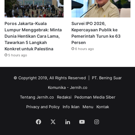
Poros Jakarta-Kuala
Survei IPO 2026,
Lumpur Menggebrak: Minta
Kepercayaan Publik ke
Dunia Hentikan Cara Lama,
Pemerintah Turun ke 63
Tawarkan 5 Langkah
Persen
Konkret untuk Palestina
6 hours ago
5 hours ago
© Copyright 2019, All Rights Reserved | PT. Bening Suar
Komunika
- Jernih.co
Tentang Jernih.co
Redaksi
Pedoman Media Siber
Privacy and Policy
Info Iklan
Menu
Kontak
Facebook
X
LinkedIn
YouTube
Instagram