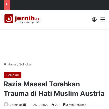
Log In
M
Home
/
Solilokui
Solilokui
Razia Massal Torehkan
Trauma di Hati Muslim Austria
Send
Jernih.co
01/12/2022
207
3 minutes read