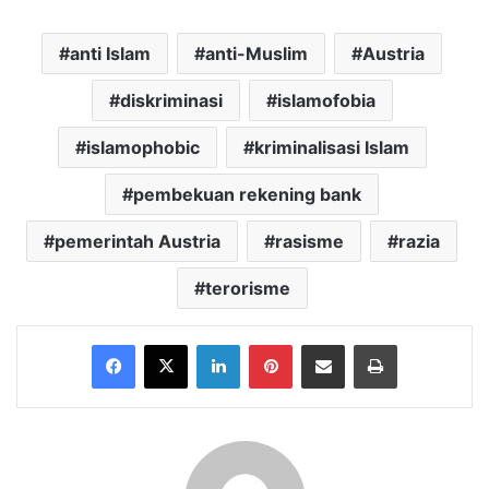
anti Islam
anti-Muslim
Austria
diskriminasi
islamofobia
islamophobic
kriminalisasi Islam
pembekuan rekening bank
pemerintah Austria
rasisme
razia
terorisme
Facebook
X
LinkedIn
Pinterest
Share via Email
Print