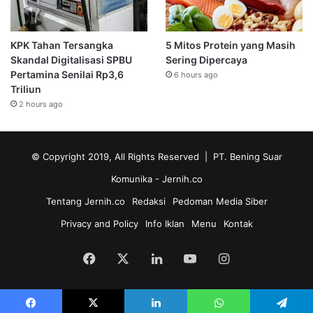
KPK Tahan Tersangka
5 Mitos Protein yang Masih
Skandal Digitalisasi SPBU
Sering Dipercaya
Pertamina Senilai Rp3,6
6 hours ago
Triliun
2 hours ago
© Copyright 2019, All Rights Reserved | PT. Bening Suar
Komunika
- Jernih.co
Tentang Jernih.co
Redaksi
Pedoman Media Siber
Privacy and Policy
Info Iklan
Menu
Kontak
Facebook
X
LinkedIn
YouTube
Instagram