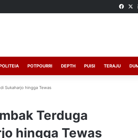
Faceb
X
POLITEIA
POTPOURRI
DEPTH
PUISI
TERAJU
DU
s di Sukaharjo hingga Tewas
Tembak Terduga
rjo hingga Tewas