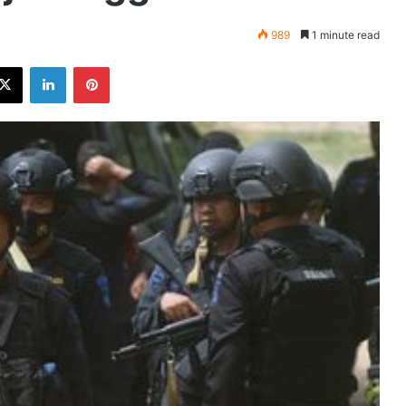
989
1 minute read
ebook
X
LinkedIn
Pinterest