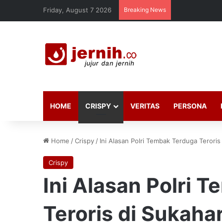
Friday, August 7 2026
Breaking News
HOME
CRISPY
VERITAS
PERSONA
Home
/
Crispy
/
Ini Alasan Polri Tembak Terduga Terori
Crispy
Ini Alasan Polri 
Teroris di Sukaha