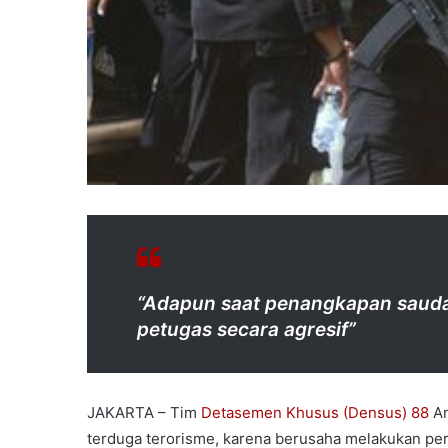
“Adapun saat penangkapan saud
petugas secara agresif”
JAKARTA – Tim
Detasemen Khusus (Densus) 88
An
terduga terorisme, karena berusaha melakukan per