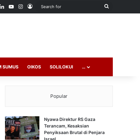
ook
LinkedIn
YouTube
Instagram
Log In
Search
for
M SUMUS
OIKOS
SOLILOKUI
…
Popular
Nyawa Direktur RS Gaza
Terancam, Kesaksian
Penyiksaan Brutal di Penjara
Israel