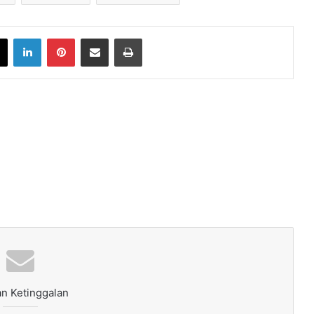
book
X
LinkedIn
Pinterest
Share via Email
Print
n Ketinggalan