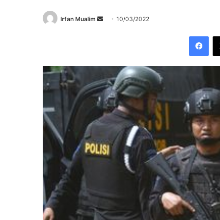
Send
Irfan Mualim
10/03/2022
an
Fac
email