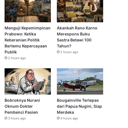
Menguji Kepemimpinan
Akankah Rano Karno
Prabowo: Ketika
Merespons Buku
Keberanian Politik
Sastra Betawi 100
Bertemu Kepercayaan
Tahun?
Publik
2 hours ago
2 hours ago
Bobroknya Nurani
Bougainville Terlepas
Oknum Dokter
dari Papua Nugini, Siap
Pembenci Pasien
Merdeka
3 hours ago
4 hours ago