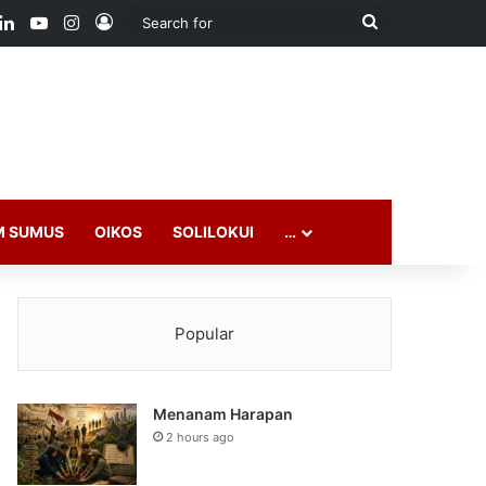
ook
LinkedIn
YouTube
Instagram
Log In
Search
for
M SUMUS
OIKOS
SOLILOKUI
…
Popular
Menanam Harapan
2 hours ago