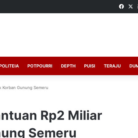
Faceb
X
POLITEIA
POTPOURRI
DEPTH
PUISI
TERAJU
DU
tuk Korban Gunung Semeru
ntuan Rp2 Miliar
nung Semeru