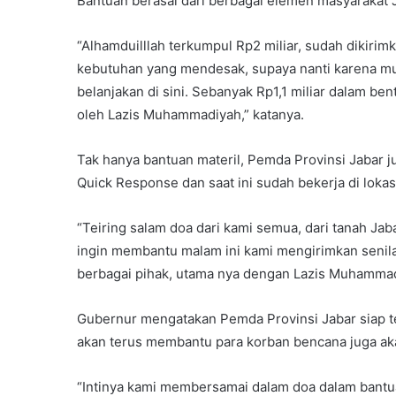
Bantuan berasal dari berbagai elemen masyarakat 
“Alhamduilllah terkumpul Rp2 miliar, sudah dikiri
kebutuhan yang mendesak, supaya nanti karena mun
belanjakan di sini. Sebanyak Rp1,1 miliar dalam b
oleh Lazis Muhammadiyah,” katanya.
Tak hanya bantuan materil, Pemda Provinsi Jabar j
Quick Response dan saat ini sudah bekerja di loka
“Teiring salam doa dari kami semua, dari tanah Ja
ingin membantu malam ini kami mengirimkan senila
berbagai pihak, utama nya dengan Lazis Muhammad
Gubernur mengatakan Pemda Provinsi Jabar siap 
akan terus membantu para korban bencana juga a
“Intinya kami membersamai dalam doa dalam bantua