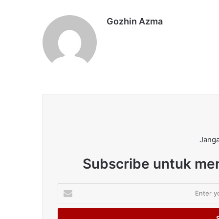
Gozhin Azma
Janga
Subscribe untuk men
Enter
your
Email
address