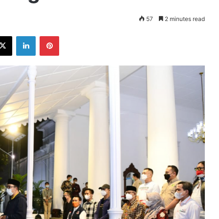
57
2 minutes read
ebook
X
LinkedIn
Pinterest