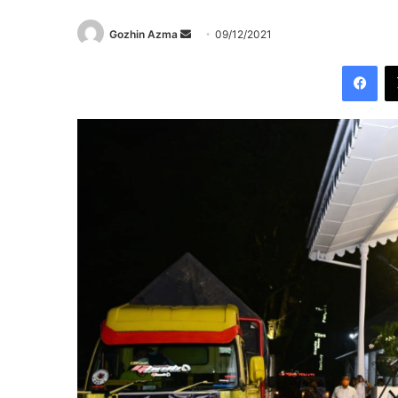
Send
Gozhin Azma
09/12/2021
an
Fac
email