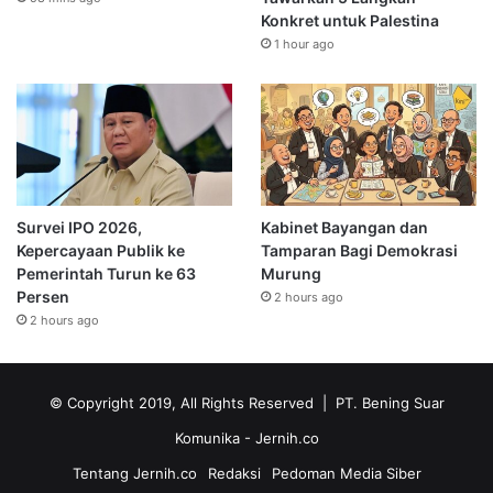
Konkret untuk Palestina
1 hour ago
Survei IPO 2026,
Kabinet Bayangan dan
Kepercayaan Publik ke
Tamparan Bagi Demokrasi
Pemerintah Turun ke 63
Murung
Persen
2 hours ago
2 hours ago
© Copyright 2019, All Rights Reserved | PT. Bening Suar
Komunika
- Jernih.co
Tentang Jernih.co
Redaksi
Pedoman Media Siber