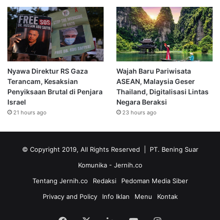
Nyawa Direktur RS Gaza
Wajah Baru Pariwisata
Terancam, Kesaksian
ASEAN, Malaysia Geser
Penyiksaan Brutal di Penjara
Thailand, Digitalisasi Lintas
Israel
Negara Beraksi
21 hours ago
23 hours ago
© Copyright 2019, All Rights Reserved | PT. Bening Suar
Komunika
- Jernih.co
Tentang Jernih.co
Redaksi
Pedoman Media Siber
Privacy and Policy
Info Iklan
Menu
Kontak