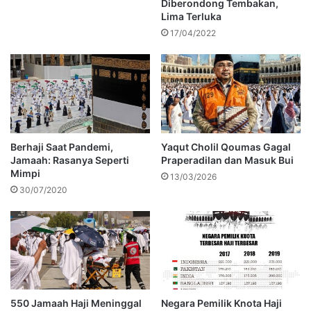
Diberondong Tembakan,
Lima Terluka
17/04/2022
Berhaji Saat Pandemi,
Yaqut Cholil Qoumas Gagal
Jamaah: Rasanya Seperti
Praperadilan dan Masuk Bui
Mimpi
13/03/2026
30/07/2020
550 Jamaah Haji Meninggal
Negara Pemilik Knota Haji