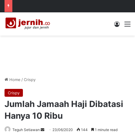
Log In
M
Home
/
Crispy
Crispy
Jumlah Jamaah Haji Dibatasi
Hanya 10 Ribu
Send
Teguh Setiawan
23/06/2020
144
1 minute read