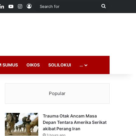
ook
LinkedIn
YouTube
Instagram
Log In
Search
for
M SUMUS
OIKOS
SOLILOKUI
…
Popular
Trauma Otak Ancam Masa
Depan Tentara Amerika Serikat
akibat Perang Iran
3 hours ago