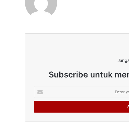
Janga
Subscribe untuk men
Enter
your
Email
address