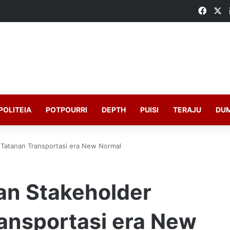
Faceb
X
POLITEIA
POTPOURRI
DEPTH
PUISI
TERAJU
DU
Tatanan Transportasi era New Normal
an Stakeholder
ansportasi era New