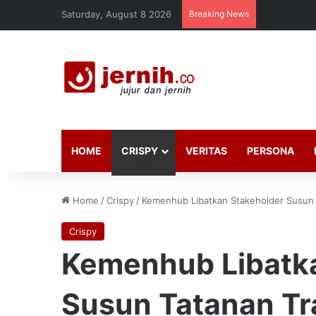
Saturday, August 8 2026
Breaking News
HOME
CRISPY
VERITAS
PERSONA
Home
/
Crispy
/
Kemenhub Libatkan Stakeholder Susun 
Crispy
Kemenhub Libatk
Susun Tatanan Tr