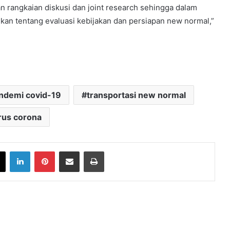
an rangkaian diskusi dan joint research sehingga dalam
an tentang evaluasi kebijakan dan persiapan new normal,”
ndemi covid-19
transportasi new normal
rus corona
book
X
LinkedIn
Pinterest
Share via Email
Print