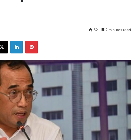
52
2 minutes read
ebook
X
LinkedIn
Pinterest