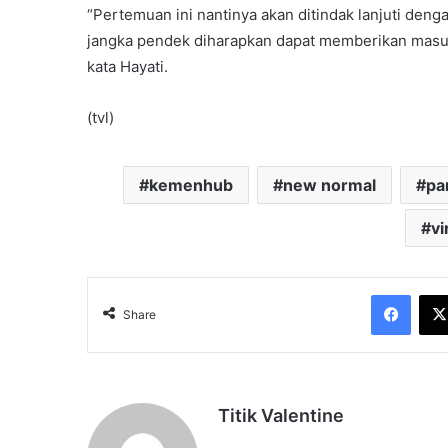
“Pertemuan ini nantinya akan ditindak lanjuti deng
jangka pendek diharapkan dapat memberikan masuk
kata Hayati.
(tvl)
kemenhub
new normal
pa
vi
Face
Share
Titik Valentine