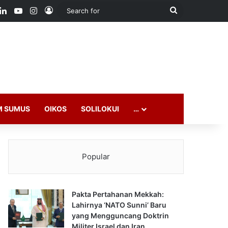
ook
LinkedIn
YouTube
Instagram
Log In
Search
for
M SUMUS
OIKOS
SOLILOKUI
…
Popular
Pakta Pertahanan Mekkah:
Lahirnya ‘NATO Sunni’ Baru
yang Mengguncang Doktrin
Militer Israel dan Iran