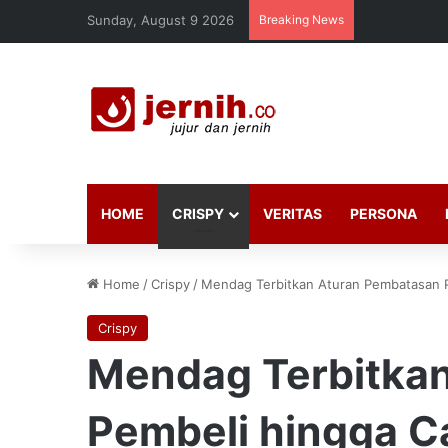
Sunday, August 9 2026
Breaking News
HOME
CRISPY
VERITAS
PERSONA
Home
/
Crispy
/
Mendag Terbitkan Aturan Pembatasan 
Crispy
Mendag Terbitka
Pembeli hingga 