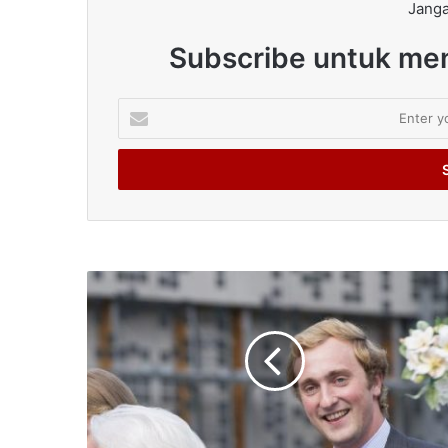
Janga
Subscribe untuk men
Enter
your
Email
address