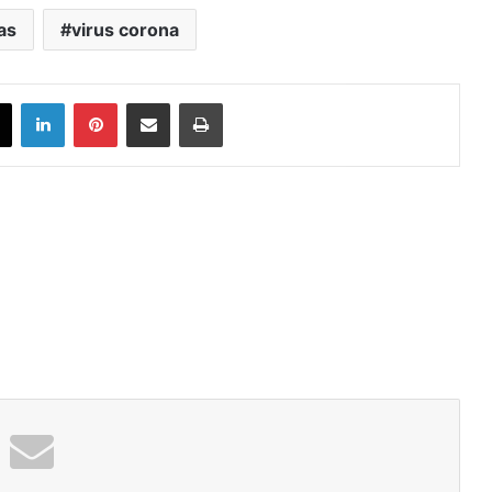
as
virus corona
book
X
LinkedIn
Pinterest
Share via Email
Print