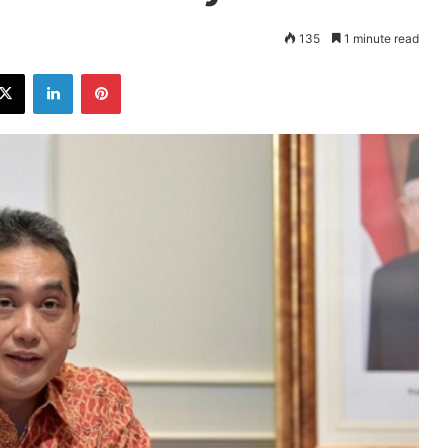
135
1 minute read
ebook
X
LinkedIn
Pinterest