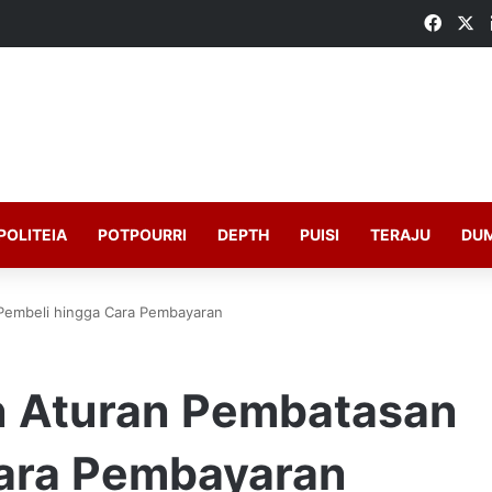
Faceb
X
POLITEIA
POTPOURRI
DEPTH
PUISI
TERAJU
DU
Pembeli hingga Cara Pembayaran
n Aturan Pembatasan
Cara Pembayaran