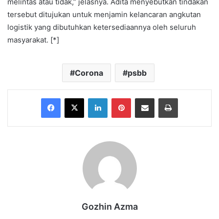
melintas atau tidak,” jelasnya. Adita menyebutkan tindakan
tersebut ditujukan untuk menjamin kelancaran angkutan
logistik yang dibutuhkan ketersediaannya oleh seluruh
masyarakat. [*]
Corona
psbb
Facebook
X
LinkedIn
Pinterest
Share via Email
Print
Gozhin Azma