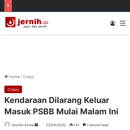
Log In
M
Home
/
Crispy
Crispy
Kendaraan Dilarang Keluar
Masuk PSBB Mulai Malam Ini
Send
Gozhin Azma
23/04/2020
141
1 minute read