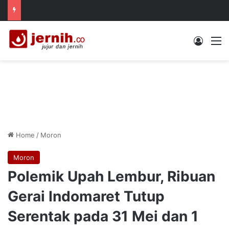
Log In
M
Home
/
Moron
Moron
Polemik Upah Lembur, Ribuan
Gerai Indomaret Tutup
Serentak pada 31 Mei dan 1