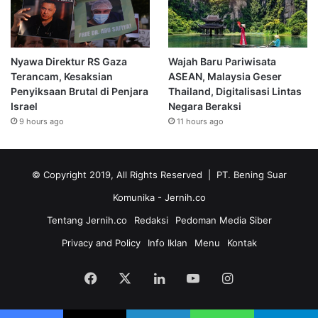
Nyawa Direktur RS Gaza
Wajah Baru Pariwisata
Terancam, Kesaksian
ASEAN, Malaysia Geser
Penyiksaan Brutal di Penjara
Thailand, Digitalisasi Lintas
Israel
Negara Beraksi
9 hours ago
11 hours ago
© Copyright 2019, All Rights Reserved | PT. Bening Suar
Komunika
- Jernih.co
Tentang Jernih.co
Redaksi
Pedoman Media Siber
Privacy and Policy
Info Iklan
Menu
Kontak
Facebook
X
LinkedIn
YouTube
Instagram