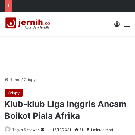
Log In
M
Home
/
Crispy
Crispy
Klub-klub Liga Inggris Ancam
Boikot Piala Afrika
Send
Teguh Setiawan
16/12/2021
51
1 minute read