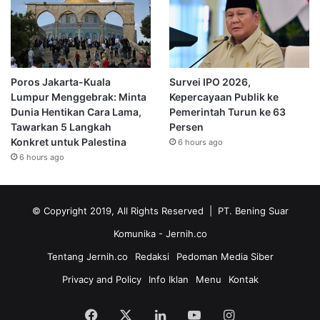
Poros Jakarta-Kuala
Survei IPO 2026,
Lumpur Menggebrak: Minta
Kepercayaan Publik ke
Dunia Hentikan Cara Lama,
Pemerintah Turun ke 63
Tawarkan 5 Langkah
Persen
Konkret untuk Palestina
6 hours ago
6 hours ago
© Copyright 2019, All Rights Reserved | PT. Bening Suar
Komunika
- Jernih.co
Tentang Jernih.co
Redaksi
Pedoman Media Siber
Privacy and Policy
Info Iklan
Menu
Kontak
Facebook
X
LinkedIn
YouTube
Instagram