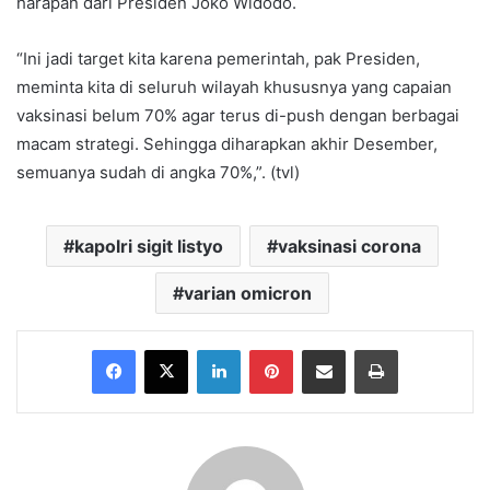
harapan dari Presiden Joko Widodo.
“Ini jadi target kita karena pemerintah, pak Presiden,
meminta kita di seluruh wilayah khususnya yang capaian
vaksinasi belum 70% agar terus di-push dengan berbagai
macam strategi. Sehingga diharapkan akhir Desember,
semuanya sudah di angka 70%,”. (tvl)
kapolri sigit listyo
vaksinasi corona
varian omicron
Facebook
X
LinkedIn
Pinterest
Share via Email
Print