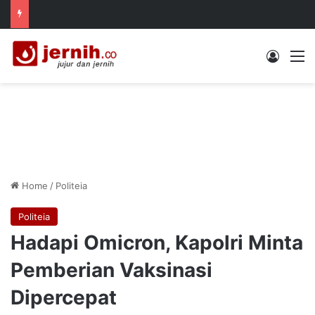
Log In
M
Home
/
Politeia
Politeia
Hadapi Omicron, Kapolri Minta
Pemberian Vaksinasi
Dipercepat