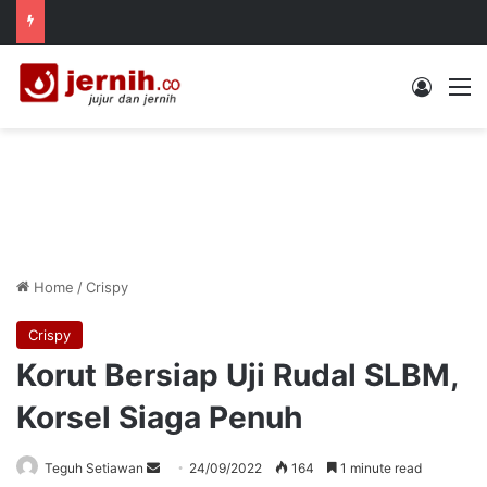
Log In
M
Home
/
Crispy
Crispy
Korut Bersiap Uji Rudal SLBM,
Korsel Siaga Penuh
Send
Teguh Setiawan
24/09/2022
164
1 minute read