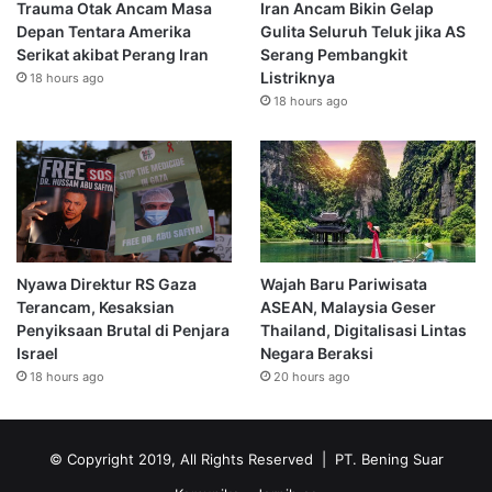
Trauma Otak Ancam Masa
Iran Ancam Bikin Gelap
Depan Tentara Amerika
Gulita Seluruh Teluk jika AS
Serikat akibat Perang Iran
Serang Pembangkit
Listriknya
18 hours ago
18 hours ago
Nyawa Direktur RS Gaza
Wajah Baru Pariwisata
Terancam, Kesaksian
ASEAN, Malaysia Geser
Penyiksaan Brutal di Penjara
Thailand, Digitalisasi Lintas
Israel
Negara Beraksi
18 hours ago
20 hours ago
© Copyright 2019, All Rights Reserved | PT. Bening Suar