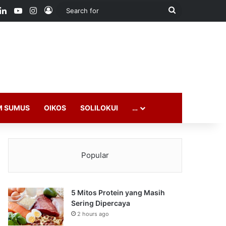
ook
LinkedIn
YouTube
Instagram
Log In
Search
for
M SUMUS
OIKOS
SOLILOKUI
…
Popular
5 Mitos Protein yang Masih
Sering Dipercaya
2 hours ago