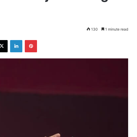
130
1 minute read
ebook
X
LinkedIn
Pinterest