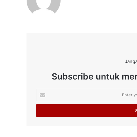
Janga
Subscribe untuk men
Enter
your
Email
address