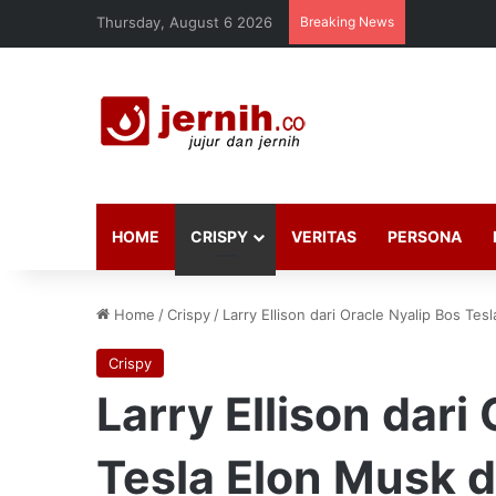
Thursday, August 6 2026
Breaking News
HOME
CRISPY
VERITAS
PERSONA
Home
/
Crispy
/
Larry Ellison dari Oracle Nyalip Bos Te
Crispy
Larry Ellison dari
Tesla Elon Musk 