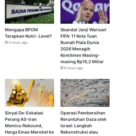
Mengapa BPOM
Skandal ‘Janji Warisan’
Terapkan Nutri- Level?
FIFA: 11 Kota Tuan
Rumah Piala Dunia
4 hours ago
2026 Menagih
Komitmen Masing-
masing Rp16,2 Miliar
9 hours ago
Sinyal De-Eskalasi
Operasi Pembersihan
Perang AS-Iran
Reruntuhan Gaza oleh
Memicu Rebound,
Israel: Langkah
Harga Emas Meroket ke
Rekonstruksi atau