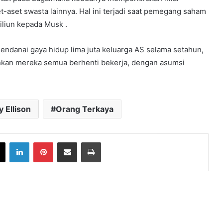
t-aset swasta lainnya. Hal ini terjadi saat pemegang saham
liun kepada Musk .
endanai gaya hidup lima juta keluarga AS selama setahun,
inkan mereka semua berhenti bekerja, dengan asumsi
y Ellison
Orang Terkaya
book
X
LinkedIn
Pinterest
Share via Email
Print