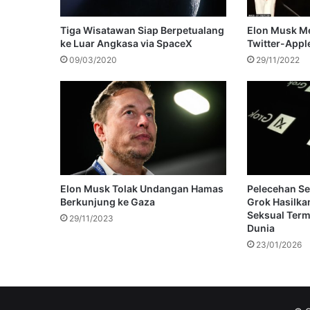
Tiga Wisatawan Siap Berpetualang
Elon Musk M
ke Luar Angkasa via SpaceX
Twitter-Appl
09/03/2020
29/11/2022
Elon Musk Tolak Undangan Hamas
Pelecehan S
Berkunjung ke Gaza
Grok Hasilka
Seksual Term
29/11/2023
Dunia
23/01/2026