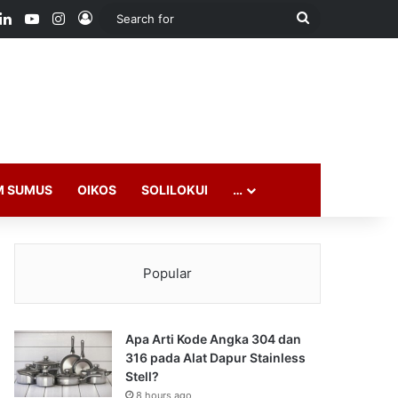
ook
LinkedIn
YouTube
Instagram
Log In
Search
for
M SUMUS
OIKOS
SOLILOKUI
…
Popular
Apa Arti Kode Angka 304 dan
316 pada Alat Dapur Stainless
Stell?
8 hours ago