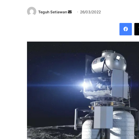
Send
Teguh Setiawan
26/03/2022
an
Fac
email