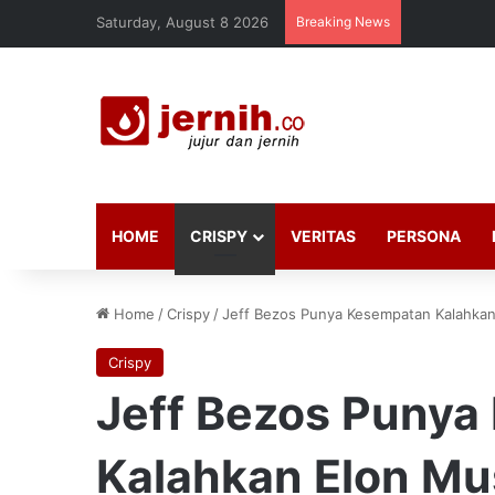
Saturday, August 8 2026
Breaking News
HOME
CRISPY
VERITAS
PERSONA
Home
/
Crispy
/
Jeff Bezos Punya Kesempatan Kalahkan
Crispy
Jeff Bezos Punya
Kalahkan Elon Mu