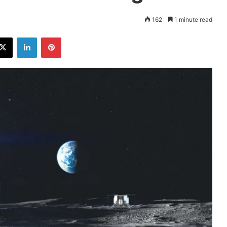
162
1 minute read
ebook
X
LinkedIn
Pinterest