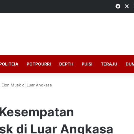
Faceb
X
POLITEIA
POTPOURRI
DEPTH
PUISI
TERAJU
DU
 Elon Musk di Luar Angkasa
 Kesempatan
sk di Luar Angkasa