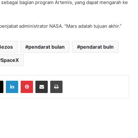
ebagai bagian program Artemis, yang dapat mengarah ke
 penjabat administrator NASA. “Mars adalah tujuan akhir.”
Bezos
pendarat bulan
pendarat buln
SpaceX
book
X
LinkedIn
Pinterest
Share via Email
Print