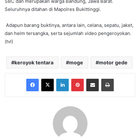
SBC dan merupakan warga Bandung, Jawa Barat.
Seluruhnya ditahan di Mapolres Bukittinggi.
Adapun barang buktinya, antara lain, celana, sepatu, jaket,
dan helm tersangka, serta sejumlah video pengeroyokan.
(tvl)
keroyok tentara
moge
motor gede
Facebook
X
LinkedIn
Pinterest
Share via Email
Print