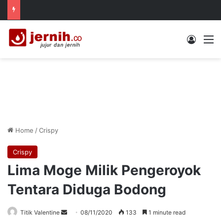
Log In
M
Home
/
Crispy
Crispy
Lima Moge Milik Pengeroyok
Tentara Diduga Bodong
Send
Titik Valentine
08/11/2020
133
1 minute read