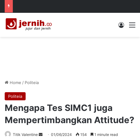
Log In
M
Home
/
Politeia
Politeia
Mengapa Tes SIMC1 juga
Mempertimbangkan Attitude?
Send
Titik Valentine
01/06/2024
154
1 minute read