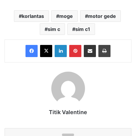
korlantas
moge
motor gede
sim c
sim c1
Facebook
X
LinkedIn
Pinterest
Share via Email
Print
Titik Valentine