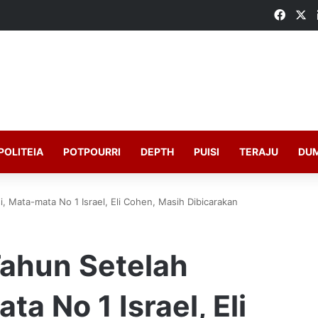
Faceb
X
POLITEIA
POTPOURRI
DEPTH
PUISI
TERAJU
DU
, Mata-mata No 1 Israel, Eli Cohen, Masih Dibicarakan
Tahun Setelah
a No 1 Israel, Eli