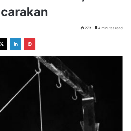
icarakan
273
4 minutes read
ebook
X
LinkedIn
Pinterest