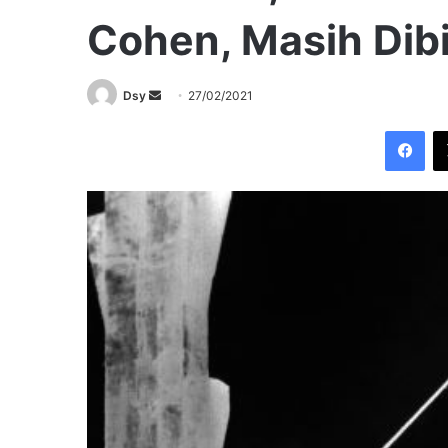
Cohen, Masih Dib
Send
Dsy
27/02/2021
an
Fac
email