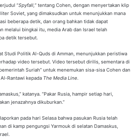
erjudul “
Spyfall,
” tentang Cohen, dengan menyertakan klip
iliter Soviet, yang dimaksudkan untuk menunjukkan mana
asi beberapa detik, dan orang bahkan tidak dapat
melalui bingkai itu, media Arab dan Israel telah
a detik tersebut.
sat Studi Politik Al-Quds di Amman, menunjukkan peristiwa
rhadap video tersebut. Video tersebut dirilis, sementara di
an pemerintah Suriah” untuk menemukan sisa-sisa Cohen dan
ta Al-Rantawi kepada
The Media Line
.
maskus,” katanya. “Pakar Rusia, hampir setiap hari,
akan jenazahnya dikuburkan.”
aporkan pada hari Selasa bahwa pasukan Rusia telah
aman di kamp pengungsi Yarmouk di selatan Damaskus,
rael.