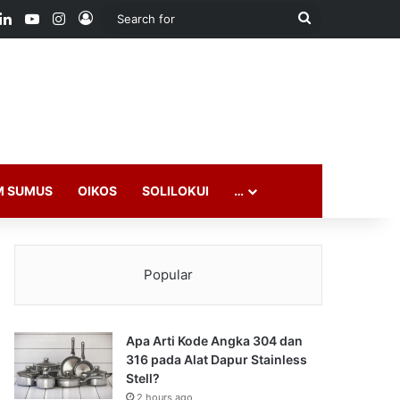
ook
LinkedIn
YouTube
Instagram
Log In
Search
for
M SUMUS
OIKOS
SOLILOKUI
…
Popular
Apa Arti Kode Angka 304 dan
316 pada Alat Dapur Stainless
Stell?
2 hours ago