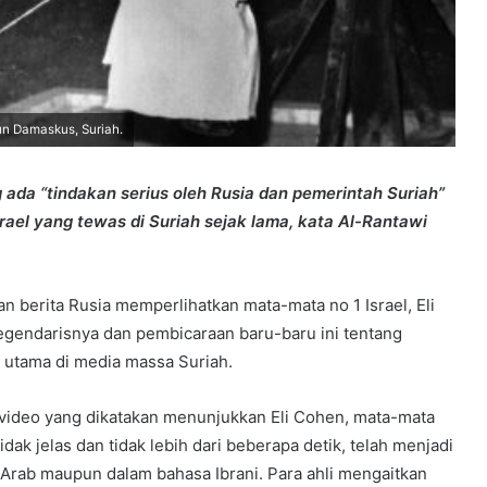
un Damaskus, Suriah.
ng ada “tindakan serius oleh Rusia dan pemerintah Suriah”
ael yang tewas di Suriah sejak lama, kata Al-Rantawi
an berita Rusia memperlihatkan mata-mata no 1 Israel, Eli
legendarisnya dan pembicaraan baru-baru ini tentang
a utama di media massa Suriah.
is video yang dikatakan menunjukkan Eli Cohen, mata-mata
tidak jelas dan tidak lebih dari beberapa detik, telah menjadi
a Arab maupun dalam bahasa Ibrani. Para ahli mengaitkan