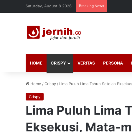
Saturday, August 8 2026
Breaking News
HOME
CRISPY
VERITAS
PERSONA
Home
/
Crispy
/
Lima Puluh Lima Tahun Setelah Eksekusi
Crispy
Lima Puluh Lima 
Eksekusi, Mata-mat