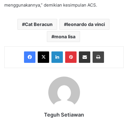
menggunakannya,” demikian kesimpulan ACS.
Cat Beracun
leonardo da vinci
mona lisa
Facebook
X
LinkedIn
Pinterest
Share via Email
Print
Teguh Setiawan