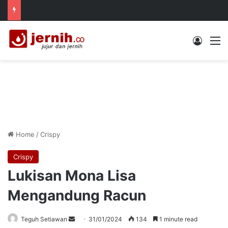
Log In
M
Home
/
Crispy
Crispy
Lukisan Mona Lisa
Mengandung Racun
Send
Teguh Setiawan
31/01/2024
134
1 minute read