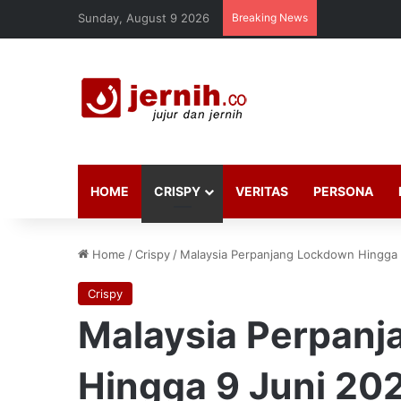
Sunday, August 9 2026
Breaking News
HOME
CRISPY
VERITAS
PERSONA
Home
/
Crispy
/
Malaysia Perpanjang Lockdown Hingga 
Crispy
Malaysia Perpan
Hingga 9 Juni 20