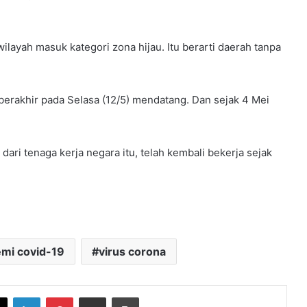
layah masuk kategori zona hijau. Itu berarti daerah tanpa
rakhir pada Selasa (12/5) mendatang. Dan sejak 4 Mei
dari tenaga kerja negara itu, telah kembali bekerja sejak
mi covid-19
virus corona
book
X
LinkedIn
Pinterest
Share via Email
Print