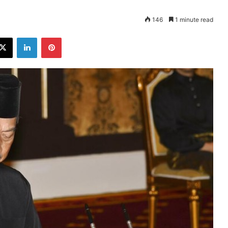
146
1 minute read
ebook
X
LinkedIn
Pinterest