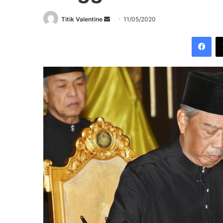
Send
Titik Valentine
11/05/2020
an
Fac
email