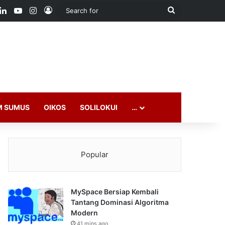
ook
LinkedIn
YouTube
Instagram
Log In
Search
for
M SUMUS
OIKOS
SOLILOKUI
…
Popular
MySpace Bersiap Kembali
Tantang Dominasi Algoritma
Modern
41 mins ago