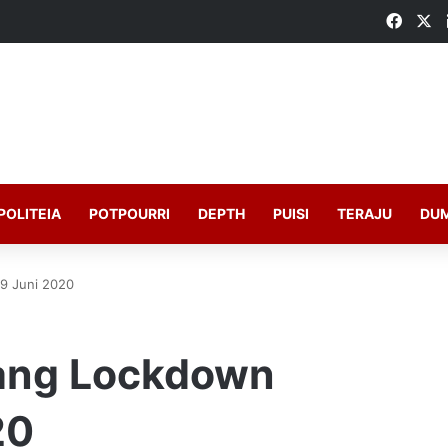
Faceb
X
POLITEIA
POTPOURRI
DEPTH
PUISI
TERAJU
DU
9 Juni 2020
jang Lockdown
20