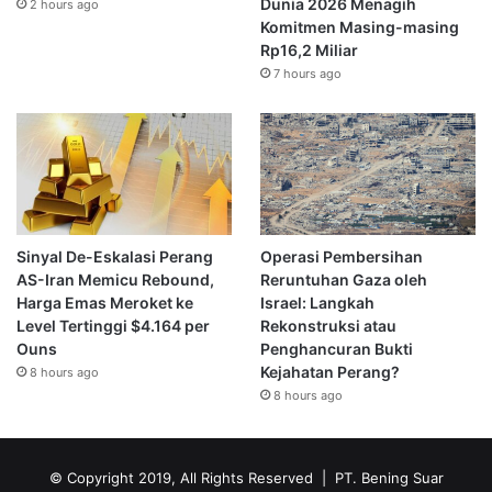
Dunia 2026 Menagih
2 hours ago
Komitmen Masing-masing
Rp16,2 Miliar
7 hours ago
Sinyal De-Eskalasi Perang
Operasi Pembersihan
AS-Iran Memicu Rebound,
Reruntuhan Gaza oleh
Harga Emas Meroket ke
Israel: Langkah
Level Tertinggi $4.164 per
Rekonstruksi atau
Ouns
Penghancuran Bukti
Kejahatan Perang?
8 hours ago
8 hours ago
© Copyright 2019, All Rights Reserved | PT. Bening Suar