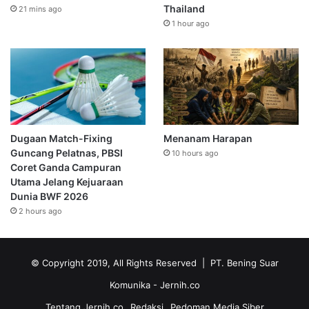
Thailand
21 mins ago
1 hour ago
Dugaan Match-Fixing
Menanam Harapan
Guncang Pelatnas, PBSI
10 hours ago
Coret Ganda Campuran
Utama Jelang Kejuaraan
Dunia BWF 2026
2 hours ago
© Copyright 2019, All Rights Reserved | PT. Bening Suar
Komunika
- Jernih.co
Tentang Jernih.co
Redaksi
Pedoman Media Siber