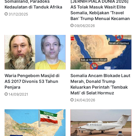
Somaliland, Paradoks
[JERNIH PIALA DUNIA 2026]
Kedaulatan di Tanduk Afrika
AS Tolak Masuk Wasit Elite
Somalia, Kebijakan ‘Travel
31/12/2025
Ban’ Trump Menuai Kecaman
09/06/2026
Waria Pengebom Masjid di
Somalia Ancam Blokade Laut
AS 2017 Divonis 53 Tahun
Merah, Donald Trump
Penjara
Keluarkan Perintah ‘Tembak
Mati’ di Selat Hormuz
14/09/2021
24/04/2026