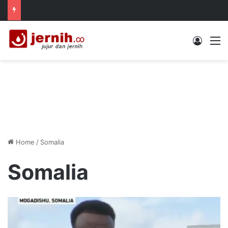
Log In
M
Home
/
Somalia
Somalia