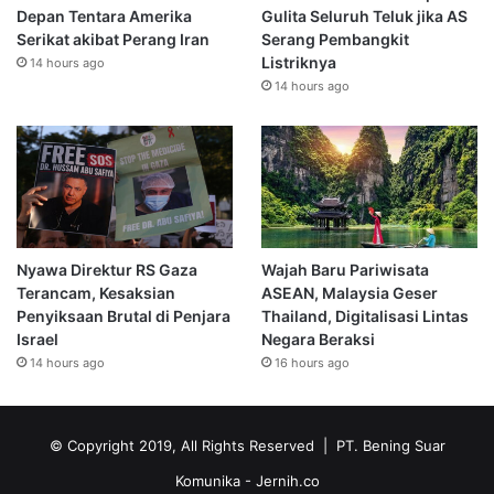
Depan Tentara Amerika
Gulita Seluruh Teluk jika AS
Serikat akibat Perang Iran
Serang Pembangkit
Listriknya
14 hours ago
14 hours ago
Nyawa Direktur RS Gaza
Wajah Baru Pariwisata
Terancam, Kesaksian
ASEAN, Malaysia Geser
Penyiksaan Brutal di Penjara
Thailand, Digitalisasi Lintas
Israel
Negara Beraksi
14 hours ago
16 hours ago
© Copyright 2019, All Rights Reserved | PT. Bening Suar
Komunika
- Jernih.co