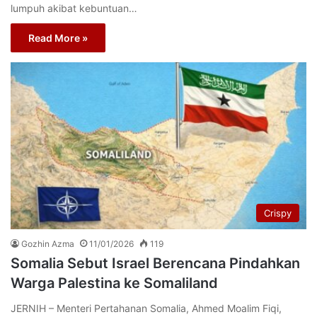
lumpuh akibat kebuntuan…
Read More »
Crispy
Gozhin Azma
11/01/2026
119
Somalia Sebut Israel Berencana Pindahkan
Warga Palestina ke Somaliland
JERNIH – Menteri Pertahanan Somalia, Ahmed Moalim Fiqi,