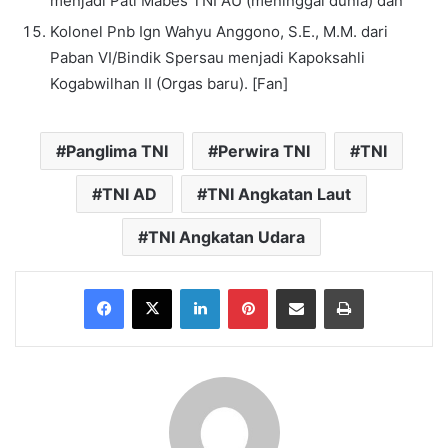
menjadi Pati Mabes TNI AU (meninggal dunia) dan
Kolonel Pnb Ign Wahyu Anggono, S.E., M.M. dari
Paban VI/Bindik Spersau menjadi Kapoksahli
Kogabwilhan II (Orgas baru). [Fan]
Panglima TNI
Perwira TNI
TNI
TNI AD
TNI Angkatan Laut
TNI Angkatan Udara
Facebook
X
LinkedIn
Pinterest
Share via Email
Print