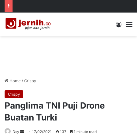
Log In
M
Home
/
Crispy
Crispy
Panglima TNI Puji Drone
Buatan Turki
Send
Dsy
17/02/2021
137
1 minute read