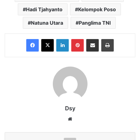
Hadi Tjahyanto
Kelompok Poso
Natuna Utara
Panglima TNI
Facebook
X
LinkedIn
Pinterest
Share via Email
Print
Dsy
Website