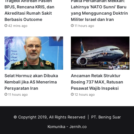
Tragedi Antrean Pasien
Pakta Pertahanan Mekkah:
BPJS, Rencana KRIS, dan
Lahirnya ‘NATO Sunni’ Baru
Akreditasi Rumah Sakit
yang Mengguncang Doktrin
Berbasis Outcome
Militer Israel dan Iran
42 mins ago
11 hours ago
Selat Hormuz akan Dibuka
Ancaman Retak Struktur
Kembali jika AS Menerima
Boeing 737 MAX, Ratusan
Persyaratan Iran
Pesawat Wajib Inspeksi
11 hours ago
12 hours ago
© Copyright 2019, All Rights Reserved | PT. Bening Suar
Komunika
- Jernih.co