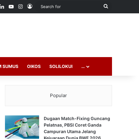
ook
LinkedIn
YouTube
Instagram
Log In
Search
for
M SUMUS
OIKOS
SOLILOKUI
…
Popular
Dugaan Match-Fixing Guncang
Pelatnas, PBSI Coret Ganda
Campuran Utama Jelang
Kejuaraan Dunia BWF 2026