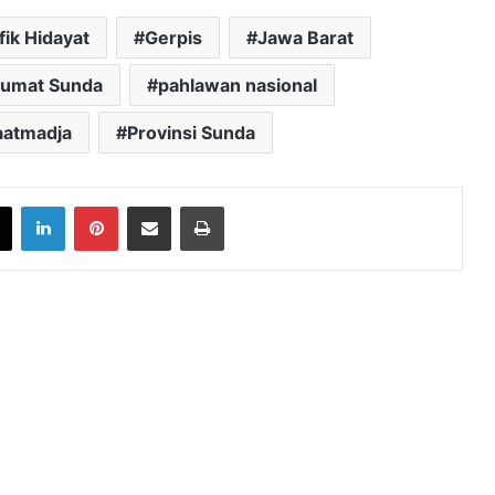
fik Hidayat
Gerpis
Jawa Barat
lumat Sunda
pahlawan nasional
aatmadja
Provinsi Sunda
book
X
LinkedIn
Pinterest
Share via Email
Print