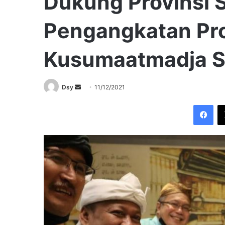
Dukung Provinsi 
Pengangkatan Pr
Kusumaatmadja S
Send
Dsy
11/12/2021
an
Fac
email