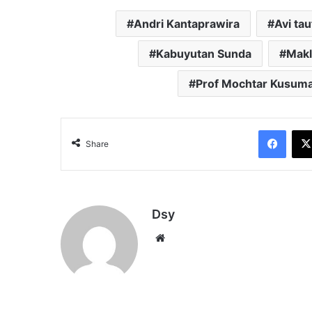
Andri Kantaprawira
Avi tau
Kabuyutan Sunda
Mak
Prof Mochtar Kusum
Face
Share
Dsy
Website