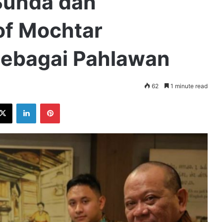
Sunda dan
of Mochtar
ebagai Pahlawan
62
1 minute read
ebook
X
LinkedIn
Pinterest