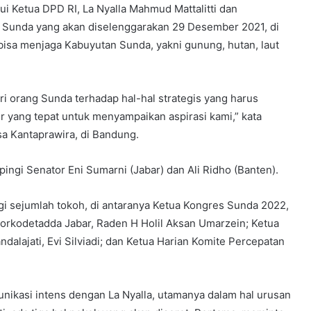
Ketua DPD RI, La Nyalla Mahmud Mattalitti dan
Sunda yang akan diselenggarakan 29 Desember 2021, di
isa menjaga Kabuyutan Sunda, yakni gunung, hutan, laut
i orang Sunda terhadap hal-hal strategis yang harus
ur yang tepat untuk menyampaikan aspirasi kami,” kata
sa Kantaprawira, di Bandung.
ingi Senator Eni Sumarni (Jabar) dan Ali Ridho (Banten).
gi sejumlah tokoh, di antaranya Ketua Kongres Sunda 2022,
Forkodetadda Jabar, Raden H Holil Aksan Umarzein; Ketua
lajati, Evi Silviadi; dan Ketua Harian Komite Percepatan
unikasi intens dengan La Nyalla, utamanya dalam hal urusan