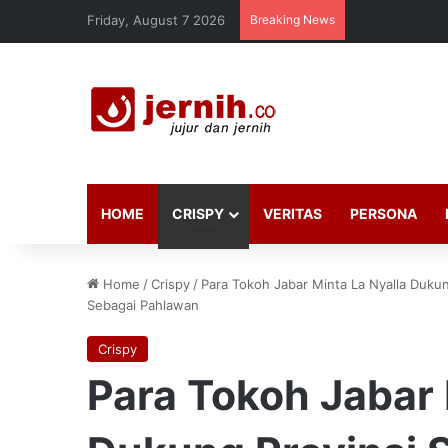
Friday, August 7 2026
Breaking News
HOME
CRISPY
VERITAS
PERSONA
Home
/
Crispy
/
Para Tokoh Jabar Minta La Nyalla Duk
Sebagai Pahlawan
Crispy
Para Tokoh Jabar 