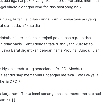
, ada tiga hal pokok yang akan disorot. Pertama, meminta
gai dikelola dengan kearifan dan adat yang baik.
gunung, hutan, laut dan sungai kami di-swastanisasi yang
 dan budaya,” kata dia.
elabuhan internasional menjadi pelabuhan agraria dan
n tidak habis. Tentu dengan tata ruang yang kuat tetap
si Jawa Barat digantikan dengan nama Provinsi Sunda,” ujar
r La Nyalla mendukung pencalonan Prof Dr Mochtar
a sendiri siap memenuhi undangan mereka. Kata LaNyalla,
kerja DPD RI.
 kerja kami. Tentu kami senang dan siap menerima aspirasi
r itu. [ ]