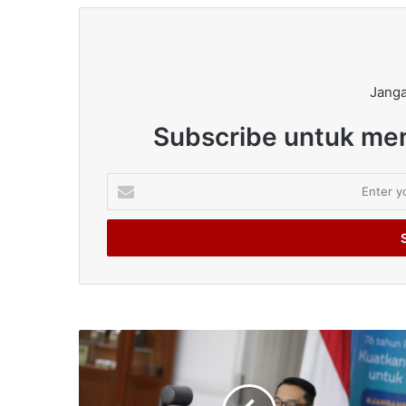
Janga
Subscribe untuk men
Enter
your
Email
address