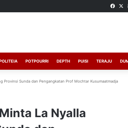
Faceb
X
POLITEIA
POTPOURRI
DEPTH
PUISI
TERAJU
DU
ung Provinsi Sunda dan Pengangkatan Prof Mochtar Kusumaatmadja
Minta La Nyalla