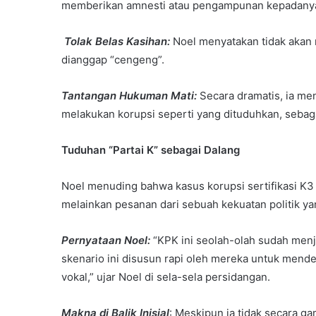
memberikan amnesti atau pengampunan kepadanya.
Tolak Belas Kasihan:
Noel menyatakan tidak akan m
dianggap “cengeng”.
Tantangan Hukuman Mati:
Secara dramatis, ia me
melakukan korupsi seperti yang dituduhkan, sebag
Tuduhan “Partai K” sebagai Dalang
Noel menuding bahwa kasus korupsi sertifikasi K
melainkan pesanan dari sebuah kekuatan politik yang
Pernyataan Noel:
“KPK ini seolah-olah sudah menjad
skenario ini disusun rapi oleh mereka untuk mende
vokal,” ujar Noel di sela-sela persidangan.
Makna di Balik Inisial
: Meskipun ia tidak secara g