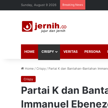
Sunday, August 9 2026
Breaking News
HOME
CRISPY
VERITAS
PERSONA
Home
/
Crispy
/
Partai K dan Bantahan-Bantahan Imman
Crispy
Partai K dan Ban
Immanuel Ebenez