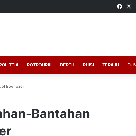
Faceb
X
POLITEIA
POTPOURRI
DEPTH
PUISI
TERAJU
DU
uel Ebenezer
tahan-Bantahan
er