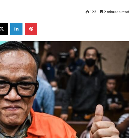
123
2 minutes read
ebook
X
LinkedIn
Pinterest