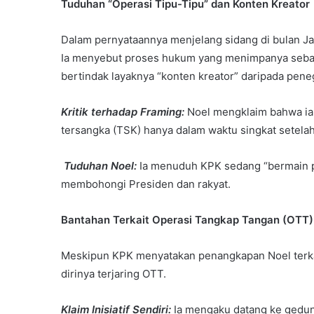
Tuduhan “Operasi Tipu-Tipu” dan Konten Kreator
Dalam pernyataannya menjelang sidang di bulan Jan
Ia menyebut proses hukum yang menimpanya sebag
bertindak layaknya “konten kreator” daripada pen
Kritik terhadap Framing:
Noel mengklaim bahwa ia 
tersangka (TSK) hanya dalam waktu singkat setelah d
Tuduhan Noel:
Ia menuduh KPK sedang “bermain po
membohongi Presiden dan rakyat.
Bantahan Terkait Operasi Tangkap Tangan (OTT)
Meskipun KPK menyatakan penangkapan Noel terka
dirinya terjaring OTT.
Klaim Inisiatif Sendiri:
Ia mengaku datang ke gedung