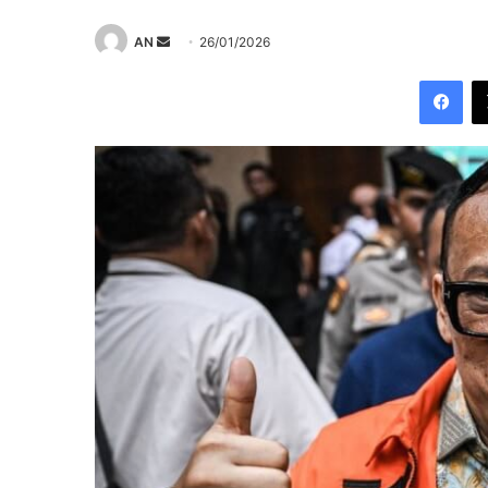
Send
AN
26/01/2026
an
Fac
email