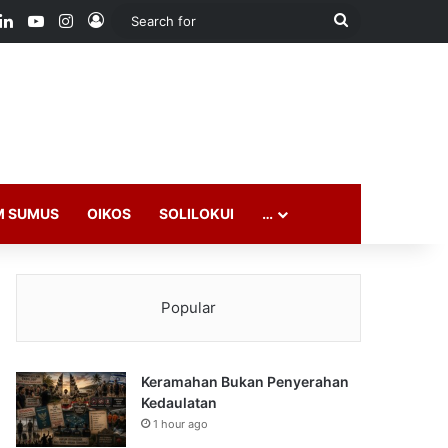
ook
LinkedIn
YouTube
Instagram
Log In
Search
for
M SUMUS
OIKOS
SOLILOKUI
…
Popular
Keramahan Bukan Penyerahan
Kedaulatan
1 hour ago