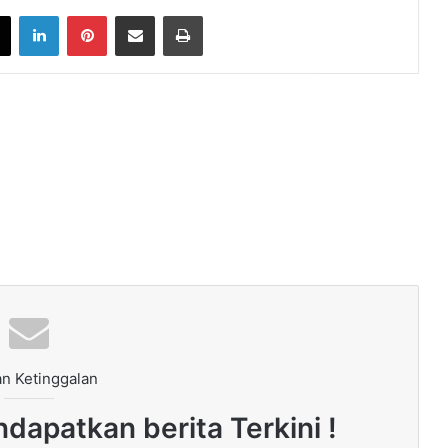
book
X
LinkedIn
Pinterest
Share via Email
Print
n Ketinggalan
dapatkan berita Terkini !