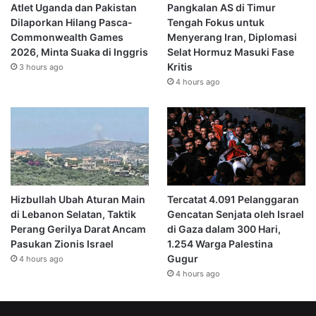
Atlet Uganda dan Pakistan
Pangkalan AS di Timur
Dilaporkan Hilang Pasca-
Tengah Fokus untuk
Commonwealth Games
Menyerang Iran, Diplomasi
2026, Minta Suaka di Inggris
Selat Hormuz Masuki Fase
Kritis
3 hours ago
4 hours ago
Hizbullah Ubah Aturan Main
Tercatat 4.091 Pelanggaran
di Lebanon Selatan, Taktik
Gencatan Senjata oleh Israel
Perang Gerilya Darat Ancam
di Gaza dalam 300 Hari,
Pasukan Zionis Israel
1.254 Warga Palestina
Gugur
4 hours ago
4 hours ago