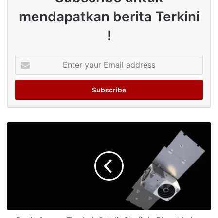
mendapatkan berita Terkini
!
Enter
your
Email
address