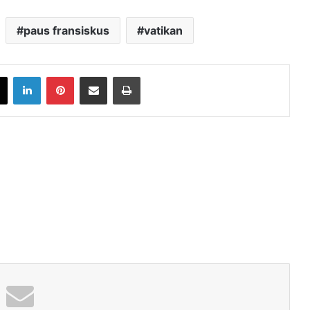
paus fransiskus
vatikan
book
X
LinkedIn
Pinterest
Share via Email
Print