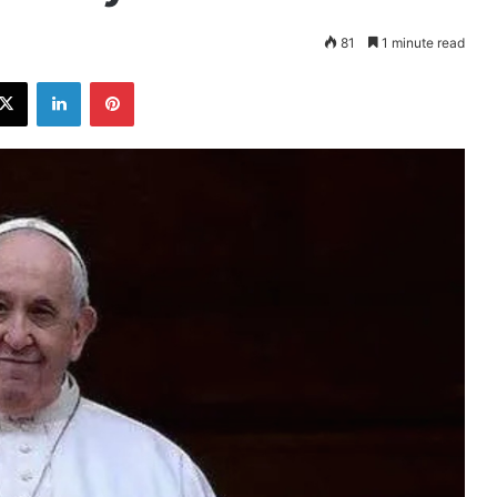
81
1 minute read
ebook
X
LinkedIn
Pinterest