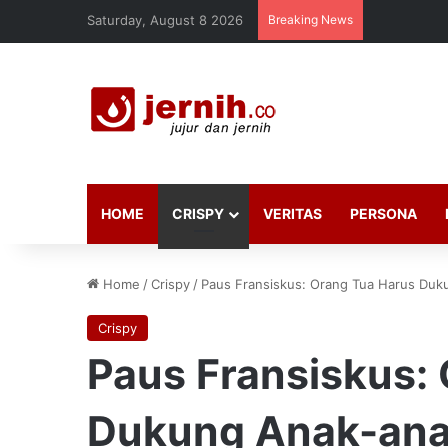
Saturday, August 8 2026
Breaking News
HOME
CRISPY
VERITAS
PERSONA
Home
/
Crispy
/
Paus Fransiskus: Orang Tua Harus Duk
Crispy
Paus Fransiskus:
Dukung Anak-ana