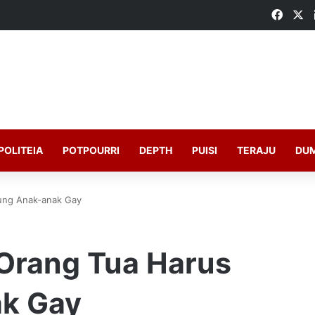
Faceb
X
POLITEIA
POTPOURRI
DEPTH
PUISI
TERAJU
DU
ung Anak-anak Gay
 Orang Tua Harus
k Gay