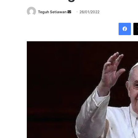
Send
Teguh Setiawan
26/01/2022
an
Fac
email