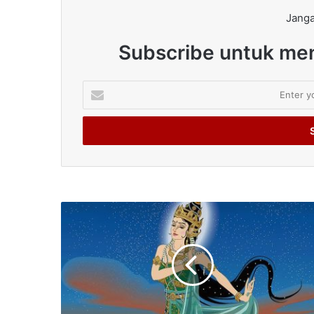
Janga
Subscribe untuk men
Enter
your
Email
address