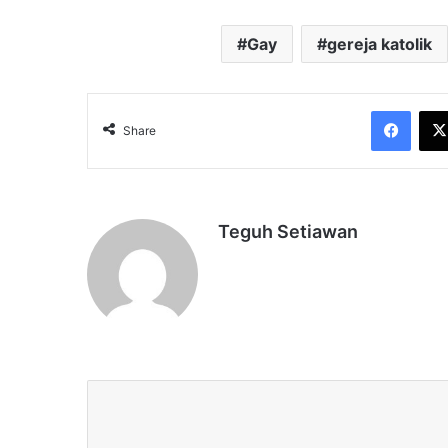
Gay
gereja katolik
Face
Share
Teguh Setiawan