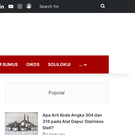
ook
LinkedIn
YouTube
Instagram
Log In
Search
for
M SUMUS
OIKOS
SOLILOKUI
…
Popular
Apa Arti Kode Angka 304 dan
316 pada Alat Dapur Stainless
Stell?
5 hours ago