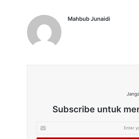
Mahbub Junaidi
Janga
Subscribe untuk men
Enter
your
Email