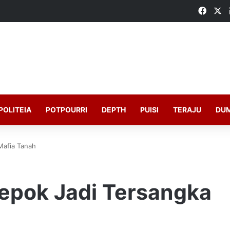
Faceb
X
POLITEIA
POTPOURRI
DEPTH
PUISI
TERAJU
DU
Mafia Tanah
epok Jadi Tersangka