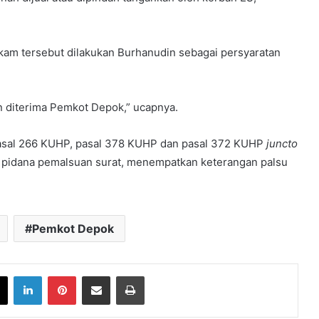
akam tersebut dilakukan Burhanudin sebagai persyaratan
n diterima Pemkot Depok,” ucapnya.
 pasal 266 KUHP, pasal 378 KUHP dan pasal 372 KUHP
juncto
k pidana pemalsuan surat, menempatkan keterangan palsu
Pemkot Depok
book
X
LinkedIn
Pinterest
Share via Email
Print