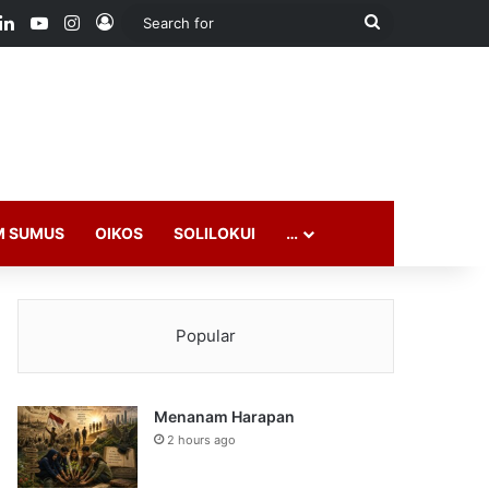
ook
LinkedIn
YouTube
Instagram
Log In
Search
for
M SUMUS
OIKOS
SOLILOKUI
…
Popular
Menanam Harapan
2 hours ago