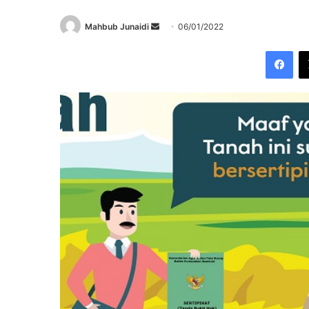
Send
Mahbub Junaidi
06/01/2022
an
Fac
email