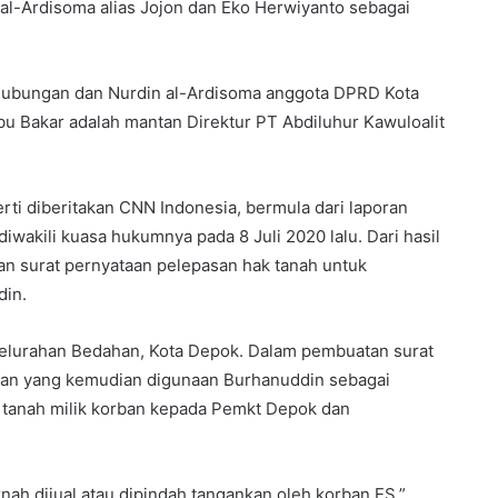
al-Ardisoma alias Jojon dan Eko Herwiyanto sebagai
rhubungan dan Nurdin al-Ardisoma anggota DPRD Kota
bu Bakar adalah mantan Direktur PT Abdiluhur Kawuloalit
ti diberitakan CNN Indonesia, bermula dari laporan
wakili kuasa hukumnya pada 8 Juli 2020 lalu. Dari hasil
uan surat pernyataan pelepasan hak tanah untuk
din.
 Kelurahan Bedahan, Kota Depok. Dalam pembuatan surat
gan yang kemudian digunaan Burhanuddin sebagai
tanah milik korban kepada Pemkt Depok dan
nah dijual atau dipindah tangankan oleh korban ES,”