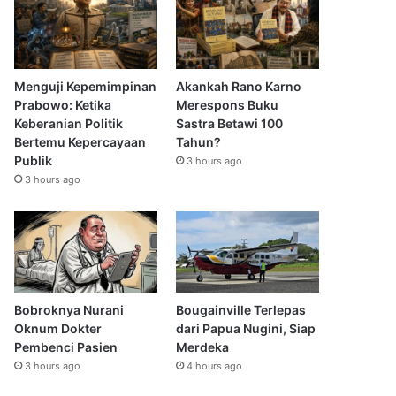
Menguji Kepemimpinan
Akankah Rano Karno
Prabowo: Ketika
Merespons Buku
Keberanian Politik
Sastra Betawi 100
Bertemu Kepercayaan
Tahun?
Publik
3 hours ago
3 hours ago
Bobroknya Nurani
Bougainville Terlepas
Oknum Dokter
dari Papua Nugini, Siap
Pembenci Pasien
Merdeka
3 hours ago
4 hours ago