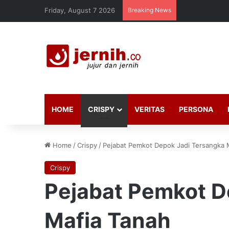
Friday, August 7 2026
Breaking News
HOME
CRISPY
VERITAS
PERSONA
Home
/
Crispy
/
Pejabat Pemkot Depok Jadi Tersangka 
Crispy
Pejabat Pemkot D
Mafia Tanah