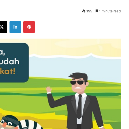
195
1 minute read
ebook
X
LinkedIn
Pinterest