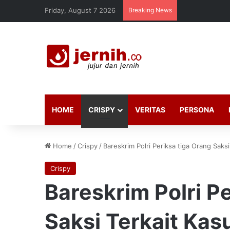
Friday, August 7 2026
Breaking News
HOME
CRISPY
VERITAS
PERSONA
Home
/
Crispy
/
Bareskrim Polri Periksa tiga Orang Saks
Crispy
Bareskrim Polri P
Saksi Terkait Kas