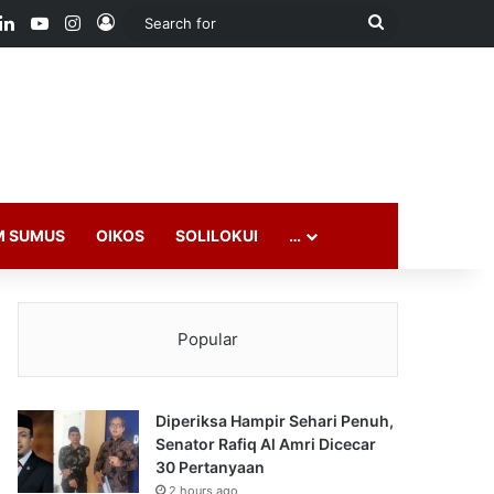
ook
LinkedIn
YouTube
Instagram
Log In
Search
for
M SUMUS
OIKOS
SOLILOKUI
…
Popular
Diperiksa Hampir Sehari Penuh,
Senator Rafiq Al Amri Dicecar
30 Pertanyaan
2 hours ago