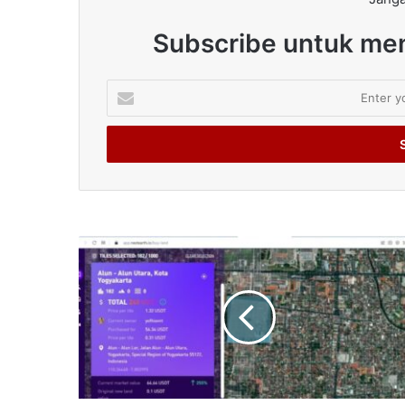
Subscribe untuk men
Enter
your
Email
address