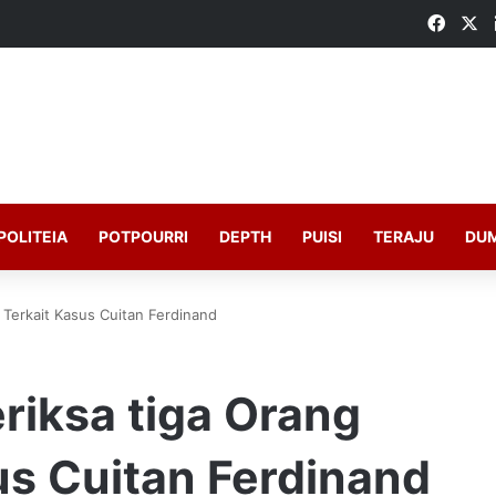
Faceb
X
POLITEIA
POTPOURRI
DEPTH
PUISI
TERAJU
DU
i Terkait Kasus Cuitan Ferdinand
eriksa tiga Orang
us Cuitan Ferdinand