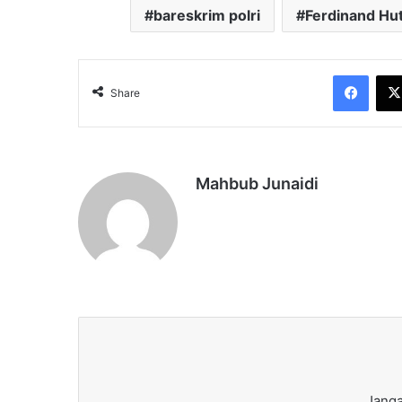
bareskrim polri
Ferdinand Hu
Face
Share
Mahbub Junaidi
Janga