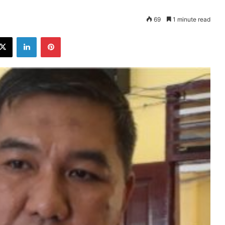
69
1 minute read
ebook
X
LinkedIn
Pinterest