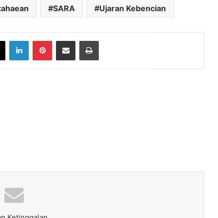
tahaean
SARA
Ujaran Kebencian
book
X
LinkedIn
Pinterest
Share via Email
Print
n Ketinggalan