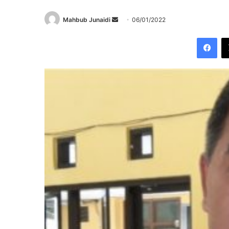
Send
Mahbub Junaidi
06/01/2022
an
Fac
email