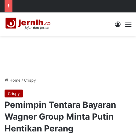
Log In
M
Home
/
Crispy
Crispy
Pemimpin Tentara Bayaran
Wagner Group Minta Putin
Hentikan Perang