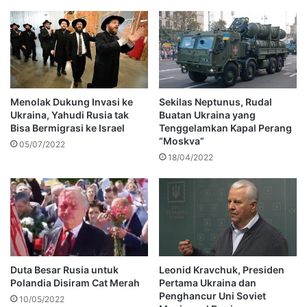
Menolak Dukung Invasi ke
Sekilas Neptunus, Rudal
Ukraina, Yahudi Rusia tak
Buatan Ukraina yang
Bisa Bermigrasi ke Israel
Tenggelamkan Kapal Perang
“Moskva”
05/07/2022
18/04/2022
Duta Besar Rusia untuk
Leonid Kravchuk, Presiden
Polandia Disiram Cat Merah
Pertama Ukraina dan
Penghancur Uni Soviet
10/05/2022