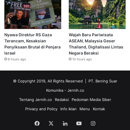
Nyawa Direktur RS Gaza
Wajah Baru Pariwisata
Terancam, Kesaksian
ASEAN, Malaysia Geser
Penyiksaan Brutal di Penjara
Thailand, Digitalisasi Lintas
Israel
Negara Beraksi
8 hours ago
10 hours ago
© Copyright 2019, All Rights Reserved | PT. Bening Suar
Komunika
- Jernih.co
Tentang Jernih.co
Redaksi
Pedoman Media Siber
Privacy and Policy
Info Iklan
Menu
Kontak
Facebook
X
LinkedIn
YouTube
Instagram