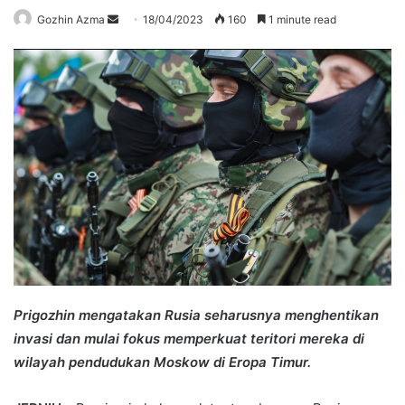
Send
Gozhin Azma
18/04/2023
160
1 minute read
an
email
Prigozhin mengatakan Rusia seharusnya menghentikan
invasi dan mulai fokus memperkuat teritori mereka di
wilayah pendudukan Moskow di Eropa Timur.